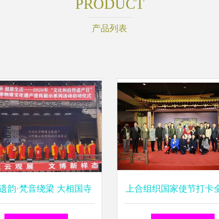
PRODUCT
产品列表
遗韵·梵音绕梁 大相国寺
上合组织国家使节打卡
乐亮相文化和自然遗产日
庆生肖设计大赛邀请展