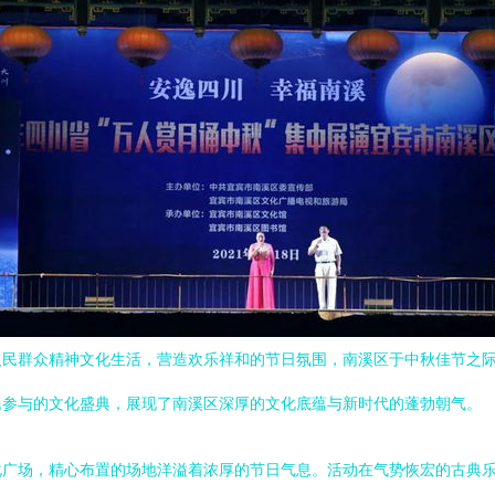
民群众精神文化生活，营造欢乐祥和的节日氛围，南溪区于中秋佳节之际
民参与的文化盛典，展现了南溪区深厚的文化底蕴与新时代的蓬勃朝气。
化广场，精心布置的场地洋溢着浓厚的节日气息。活动在气势恢宏的古典