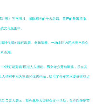
花月夜》等与明月、团圆相关的千古名篇。童声的稚嫩清澈、
传统文化氛围中。
充满时代感的现代歌舞、器乐演奏。一场由区内艺术家与群众
推向高潮。
“中秋灯谜竞猜”区域人头攒动，男女老少开动脑筋，乐在其
风土人情和中秋为主题的优秀作品，吸引了众多艺术爱好者驻足
。活动负责人表示，举办此类大型群众文化活动，旨在以传统节