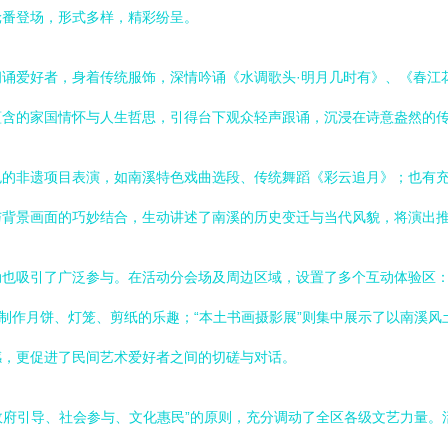
轮番登场，形式多样，精彩纷呈。
诵爱好者，身着传统服饰，深情吟诵《水调歌头·明月几时有》、《春江
蕴含的家国情怀与人生哲思，引得台下观众轻声跟诵，沉浸在诗意盎然的
色的非遗项目表演，如南溪特色戏曲选段、传统舞蹈《彩云追月》；也有
与背景画面的巧妙结合，生动讲述了南溪的历史变迁与当代风貌，将演出
也吸引了广泛参与。在活动分会场及周边区域，设置了多个互动体验区：
验制作月饼、灯笼、剪纸的乐趣；“本土书画摄影展”则集中展示了以南溪
感，更促进了民间艺术爱好者之间的切磋与对话。
“政府引导、社会参与、文化惠民”的原则，充分调动了全区各级文艺力量