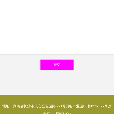
地址：湖南省长沙市天心区雀园路568号创谷产业园B3栋821-822号房
电话：1580210**