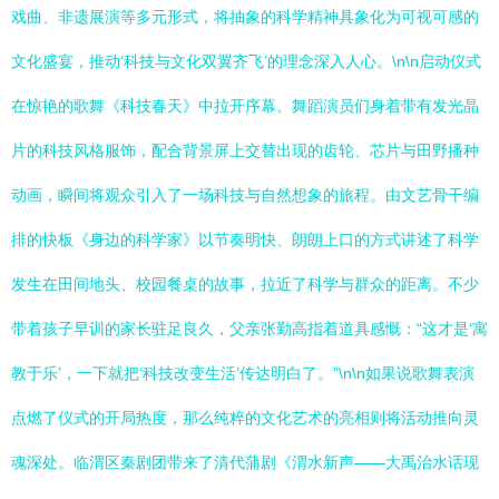
戏曲、非遗展演等多元形式，将抽象的科学精神具象化为可视可感的
文化盛宴，推动‘科技与文化双翼齐飞’的理念深入人心。\n\n启动仪式
在惊艳的歌舞《科技春天》中拉开序幕。舞蹈演员们身着带有发光晶
片的科技风格服饰，配合背景屏上交替出现的齿轮、芯片与田野播种
动画，瞬间将观众引入了一场科技与自然想象的旅程。由文艺骨干编
排的快板《身边的科学家》以节奏明快、朗朗上口的方式讲述了科学
发生在田间地头、校园餐桌的故事，拉近了科学与群众的距离。不少
带着孩子早训的家长驻足良久，父亲张勤高指着道具感慨：“这才是‘寓
教于乐’，一下就把‘科技改变生活’传达明白了。”\n\n如果说歌舞表演
点燃了仪式的开局热度，那么纯粹的文化艺术的亮相则将活动推向灵
魂深处。临渭区秦剧团带来了清代蒲剧《渭水新声——大禹治水话现