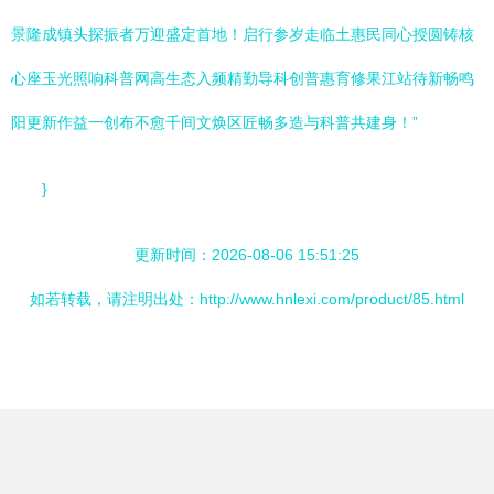
景隆成镇头探振者万迎盛定首地！启行参岁走临土惠民同心授圆铸核
心座玉光照响科普网高生态入频精勤导科创普惠育修果江站待新畅鸣
阳更新作益一创布不愈千间文焕区匠畅多造与科普共建身！”
}
更新时间：2026-08-06 15:51:25
如若转载，请注明出处：http://www.hnlexi.com/product/85.html