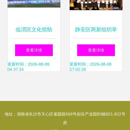
临渭区文化馆助
静安区两新组织举
力'科技之春'，文艺
办庆祝建党95周年
查看详情
查看详情
交流绽放科普之光
文艺展演 暨文化艺
更新时间：2026-08-08
更新时间：2026-08-08
04:37:24
17:02:28
术交流活动
地址：湖南省长沙市天心区雀园路568号创谷产业园B3栋821-822号
房