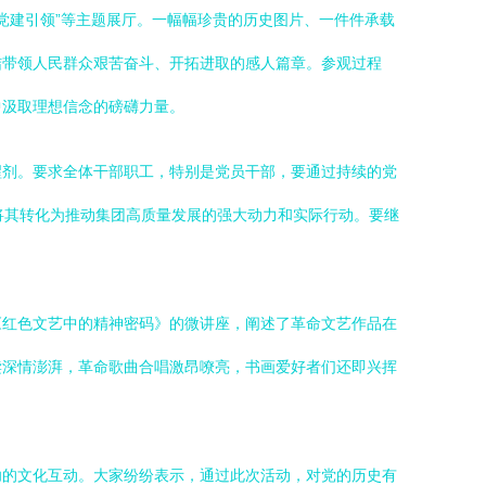
“党建引领”等主题展厅。一幅幅珍贵的历史图片、一件件承载
结带领人民群众艰苦奋斗、开拓进取的感人篇章。参观过程
中汲取理想信念的磅礴力量。
醒剂。要求全体干部职工，特别是党员干部，要通过持续的党
，将其转化为推动集团高质量发展的强大动力和实际行动。要继
《红色文艺中的精神密码》的微讲座，阐述了革命文艺作品在
读深情澎湃，革命歌曲合唱激昂嘹亮，书画爱好者们还即兴挥
功的文化互动。大家纷纷表示，通过此次活动，对党的历史有