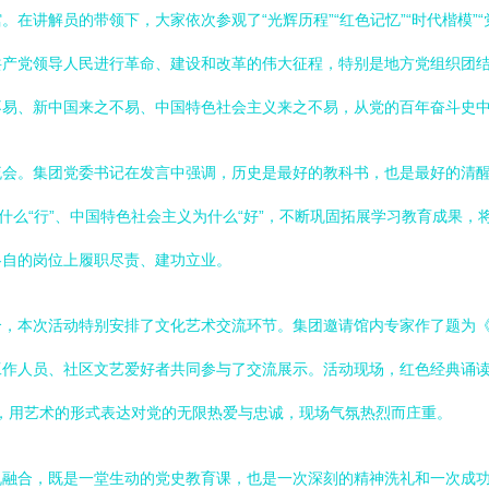
在讲解员的带领下，大家依次参观了“光辉历程”“红色记忆”“时代楷模”
共产党领导人民进行革命、建设和改革的伟大征程，特别是地方党组织团
不易、新中国来之不易、中国特色社会主义来之不易，从党的百年奋斗史
流会。集团党委书记在发言中强调，历史是最好的教科书，也是最好的清
什么“行”、中国特色社会主义为什么“好”，不断巩固拓展学习教育成果
各自的岗位上履职尽责、建功立业。
合，本次活动特别安排了文化艺术交流环节。集团邀请馆内专家作了题为
工作人员、社区文艺爱好者共同参与了交流展示。活动现场，红色经典诵
品，用艺术的形式表达对党的无限热爱与忠诚，现场气氛热烈而庄重。
机融合，既是一堂生动的党史教育课，也是一次深刻的精神洗礼和一次成