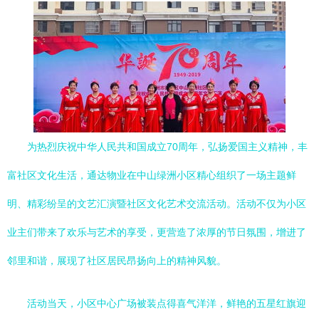
为热烈庆祝中华人民共和国成立70周年，弘扬爱国主义精神，丰
富社区文化生活，通达物业在中山绿洲小区精心组织了一场主题鲜
明、精彩纷呈的文艺汇演暨社区文化艺术交流活动。活动不仅为小区
业主们带来了欢乐与艺术的享受，更营造了浓厚的节日氛围，增进了
邻里和谐，展现了社区居民昂扬向上的精神风貌。
活动当天，小区中心广场被装点得喜气洋洋，鲜艳的五星红旗迎