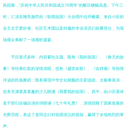
风招展，“庆祝中华人民共和国成立70周年”的醒目横幅高悬。下午三
时，汇演在嘹亮激昂的《歌唱祖国》大合唱中拉开帷幕。来自小区的
业主文艺爱好者、社区艺术团以及特邀的专业演员们轮番登台，为现
场观众奉献了一场视听盛宴。
节目形式多样，内容紧扣主题。既有《我的祖国》、《春天的故
事》等经典红歌的深情演唱，也有《盛世欢歌》、《吉祥颂》等热情
洋溢的民族舞蹈；既有展现中华文化精髓的京剧选段、太极拳表演，
也有充满童真童趣的少儿朗诵《我爱我的祖国》。其中，由小区退休
老干部们自编自演的诗朗诵《七十年礼赞》，深情回顾了国家发展的
光辉历程，表达了老同志们对祖国深沉的祝福，赢得了全场热烈的掌
声。