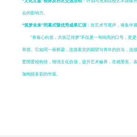
“文化互鉴”校际及社区交流活动
：计划与兄弟院校艺术团体
会的影响力。
“筑梦未来”闭幕式暨优秀成果汇演
：在艺术节尾声，将集中
“青春心向党，共筑辽传梦”不仅是一句响亮的口号，更
举措。它如同一座桥梁，连接着党的期望与青年的担当，连
爱国爱校热情，增强文化自信，提升艺术修养，在感受美、
加绚丽多彩的华章。